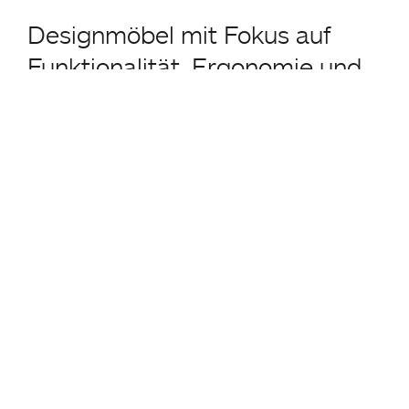
Designmöbel mit Fokus auf
Funktionalität, Ergonomie und
zeitlose Ästhetik.
PLANK ist ein italienischer Designmöbelhersteller, der
fundierte Forschung in industrieller
Fertigungstechnologie mit einem innovativen Zugang
zur Formgebung vereint. Seit 1953 entwickeln und
produzieren wir hochwertige Sitzmöbel und
Tischsysteme, die weltweit im Objektbereich, privaten
Wohnräumen und öffentlichen Einrichtungen zum
Einsatz kommen.
Als familiengeführtes Unternehmen begleiten wir
jeden Schritt von der Entwicklung bis zur Fertigung.
Diese Unabhängigkeit bildet das Fundament für
unser beständiges, weitsichtiges Handeln.