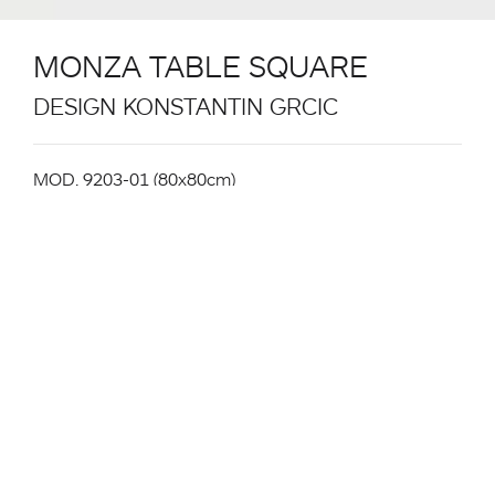
MONZA TABLE SQUARE
DESIGN KONSTANTIN GRCIC
MOD. 9203-01 (80x80cm)
Sistema di tavolo, struttura in alluminio verniciata a
polvere colore bianco o nero, gambe in alluminio
verniciato a polvere colore bianco opure gambe in
frassino verniciato naturale. Piano in laminato pieno
(HPL) colore bianco o nero. Uso interno ed esterno
(solo per tavolo con gambe verniciato a polvere).