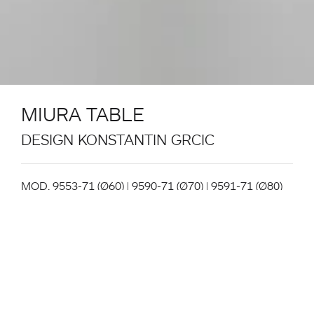
MIURA TABLE
DESIGN KONSTANTIN GRCIC
MOD. 9553-71 (Ø60) | 9590-71 (Ø70) | 9591-71 (Ø80)
Stehtisch, Gestell aus pulverbeschichtetem
Aluminium. Tischplatte aus Metall (nur Ø 60cm), MDF
(nur Ø 70cm, 80cm) oder HPL-Volllaminat in den
Farben Schwarz, Weiß, Verkehrsrot (nur Metall), beige
in match FENIX Beige Arizona oder Grau in match
FENIX Grigio Londra. Tischplatte klappbar. Innen-