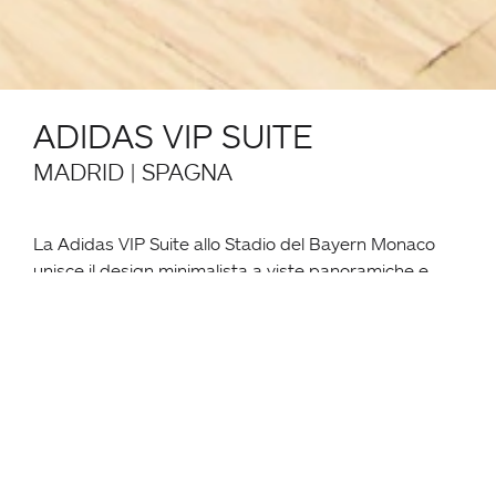
ADIDAS VIP SUITE
MADRID | SPAGNA
La Adidas VIP Suite allo Stadio del Bayern Monaco
unisce il design minimalista a viste panoramiche e
materiali accuratamente selezionati. Lo spazio è
arredato con gli sgabelli Miura.
Location:
Adidas VIP Suite, Real Madrid Santiago Bernabéu
Stadium à Madrid, Spagna