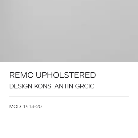
REMO UPHOLSTERED
DESIGN KONSTANTIN GRCIC
MOD. 1418-20
Scocca completamente imbottita con anima in
polipropilene riciclata (re-PP) rivestita in vari tessuti.
Struttura in metallo verniciato a polvere nera.