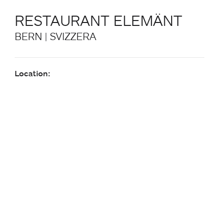
RESTAURANT ELEMÄNT
BERN | SVIZZERA
Location:
Restaurant Elemänt à Berna, Svizzera
Architettura:
Barmade AG
Fotografia:
Markus Muther