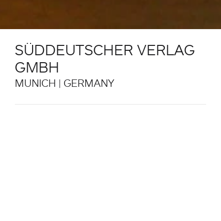
SÜDDEUTSCHER VERLAG
GMBH
MUNICH | GERMANY
Location:
Canteen of the Süddeutscher Verlag GmbH in
Munich, Germany
Architecture:
GKK + Architekten
Photography: